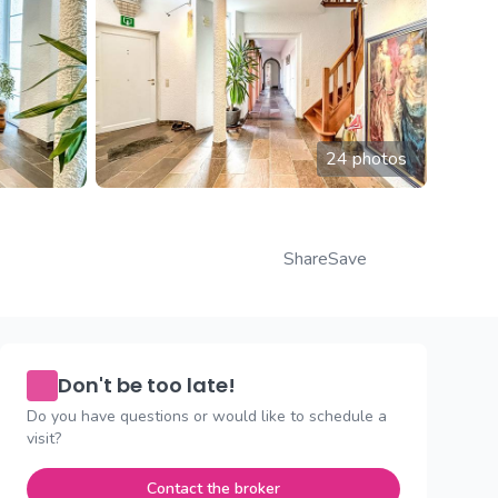
24 photos
Share
Save
Don't be too late!
Do you have questions or would like to schedule a
visit?
Contact the broker