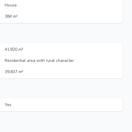
House
384 m²
41.820 m²
Residential area with rural character
39.837 m²
Yes