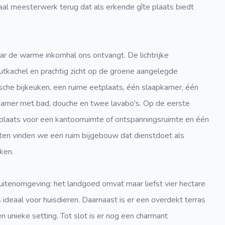
aal meesterwerk terug dat als erkende gîte plaats biedt
r de warme inkomhal ons ontvangt. De lichtrijke
tkachel en prachtig zicht op de groene aangelegde
ische bijkeuken, een ruime eetplaats, één slaapkamer, één
dkamer met bad, douche en twee lavabo's. Op de eerste
 plaats voor een kantoorruimte of ontspanningsruimte en één
iten vinden we een ruim bijgebouw dat dienstdoet als
ken.
uitenomgeving: het landgoed omvat maar liefst vier hectare
deaal voor huisdieren. Daarnaast is er een overdekt terras
n unieke setting. Tot slot is er nog een charmant