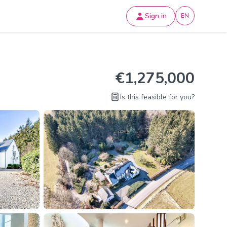
Sign in
EN
€1,275,000
Is this feasible for you?