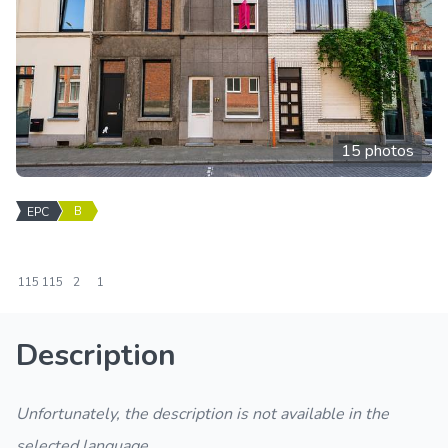
15 photos
B
EPC
115
115
2
1
Description
Unfortunately, the description is not available in the
selected language.