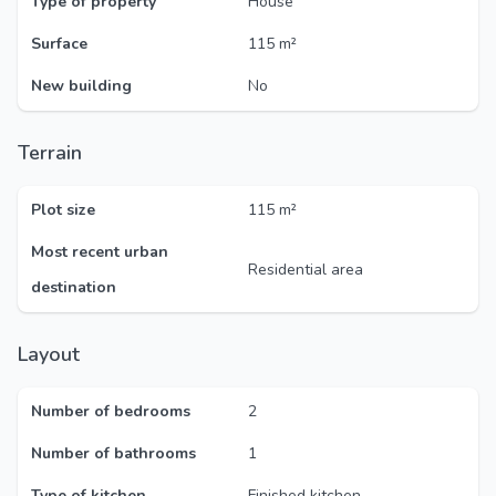
Type of property
House
Surface
115 m²
New building
No
Terrain
Plot size
115 m²
Most recent urban
Residential area
destination
Layout
Number of bedrooms
2
Number of bathrooms
1
Type of kitchen
Finished kitchen