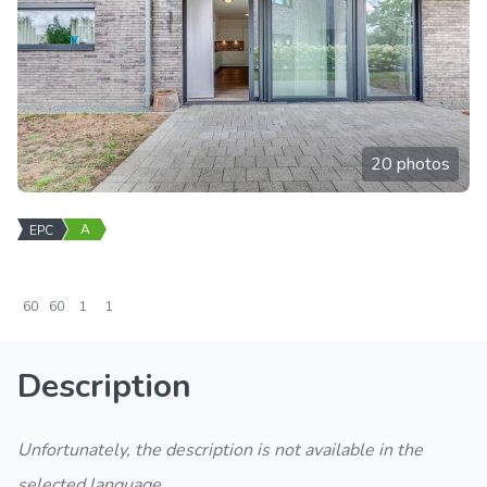
20 photos
A
EPC
60
60
1
1
Description
Unfortunately, the description is not available in the
selected language.