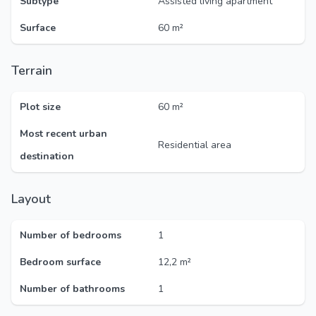
Subtype
Assisted living apartment
Surface
60 m²
Terrain
Plot size
60 m²
Most recent urban
Residential area
destination
Layout
Number of bedrooms
1
Bedroom surface
12,2 m²
Number of bathrooms
1