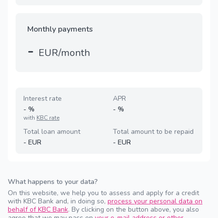
Monthly payments
-
EUR/month
Interest rate
APR
-
%
-
%
with
KBC rate
Total loan amount
Total amount to be repaid
-
EUR
-
EUR
What happens to your data?
On this website, we help you to assess and apply for a credit
with KBC Bank and, in doing so,
process your personal data on
behalf of KBC Bank
. By clicking on the button above, you also
agree that we may pass on
your e-mail address or other