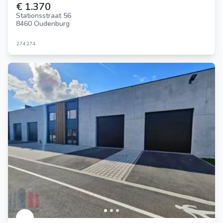
€ 1.370
Stationsstraat 56
8460 Oudenburg
274
274