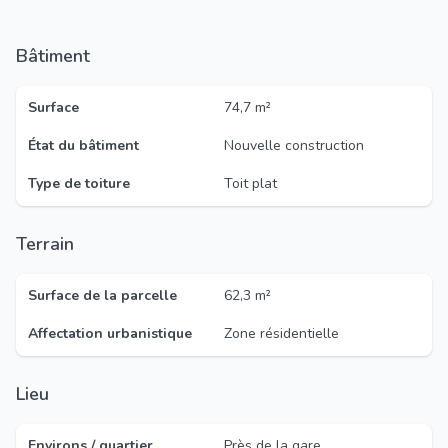
Bâtiment
Surface
74,7 m²
État du bâtiment
Nouvelle construction
Type de toiture
Toit plat
Terrain
Surface de la parcelle
62,3 m²
Affectation urbanistique
Zone résidentielle
Lieu
Environs / quartier
Près de la gare