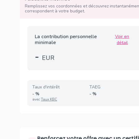
Remplissez vos coordonnées et découvrez instantanément
correspondent à votre budget.
La contribution personnelle
Voir en
minimale
détail
-
EUR
Taux d'intérêt
TAEG
-
%
-
%
avec
Taux KBC
Renforcez votre offre avec un certificat de