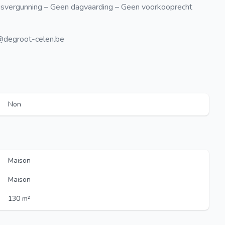
svergunning – Geen dagvaarding – Geen voorkooprecht
t@degroot-celen.be
Non
Maison
Maison
130 m²