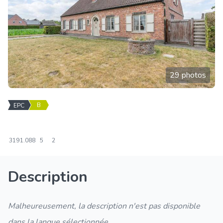
29 photos
B
EPC
319
1.088
5
2
Description
Malheureusement, la description n'est pas disponible
dans la langue sélectionnée.