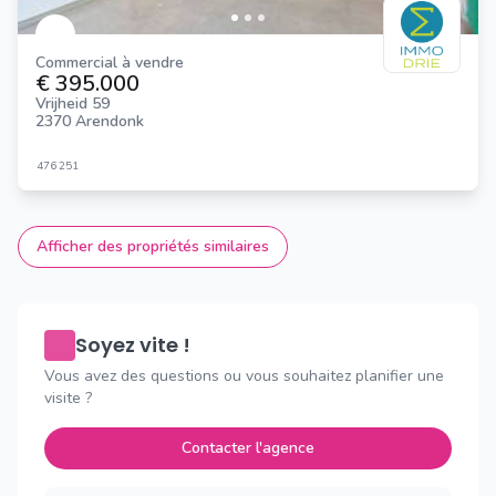
que chez immoscoop:
Commercial à vendre
€ 395.000
Vrijheid 59
2370 Arendonk
476
251
Afficher des propriétés similaires
Soyez vite !
Vous avez des questions ou vous souhaitez planifier une
visite ?
Contacter l'agence