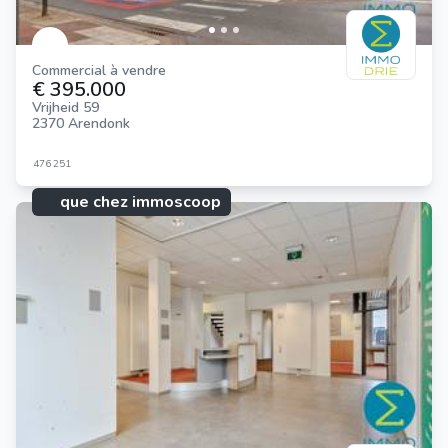
que chez immoscoop:
Commercial à vendre
€ 395.000
Vrijheid 59
2370 Arendonk
476
251
que chez immoscoop