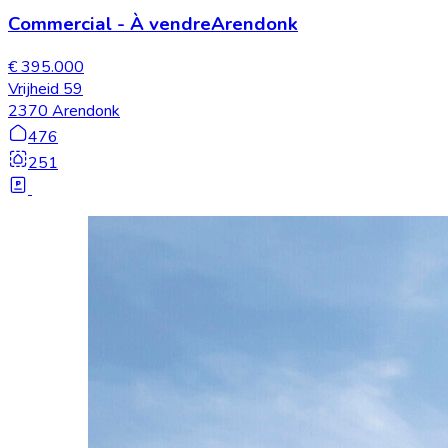
Commercial
-
À vendre
Arendonk
€ 395.000
Vrijheid 59
2370 Arendonk
476
251