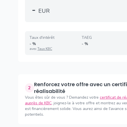
-
EUR
Taux d'intérêt
TAEG
-
%
-
%
avec
Taux KBC
Renforcez votre offre avec un certificat de
2
réalisabilité
Vous êtes sûr de vous ? Demandez votre
certificat de ré
auprès de KBC
, joignez-le à votre offre et montrez au v
est financièrement solide. Vous aurez ainsi de l'avance 
potentiels.