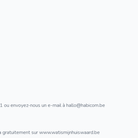
 41 ou envoyez-nous un e-mail à hallo@habicom.be
z-la gratuitement sur www.watismijnhuiswaard.be