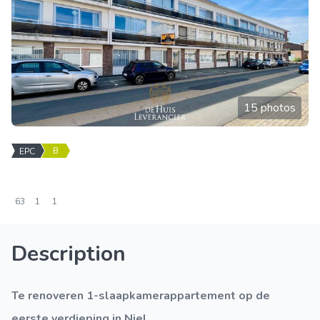
15 photos
B
EPC
63
1
1
Description
Te renoveren 1-slaapkamerappartement op de
eerste verdieping in Niel