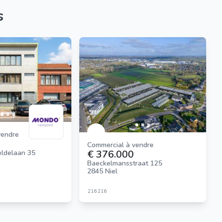
s
vendre
Commercial à vendre
€ 376.000
eldelaan 35
Baeckelmansstraat 125
2845 Niel
216
216