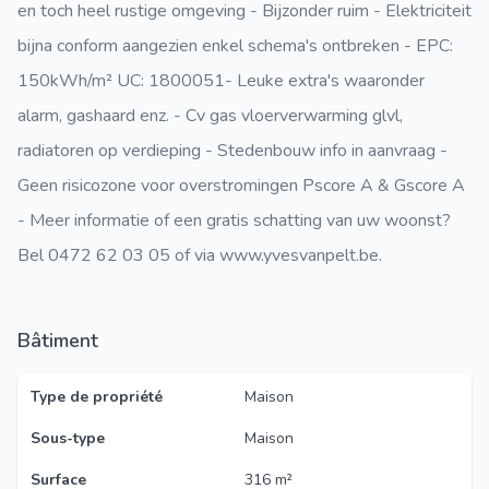
en toch heel rustige omgeving - Bijzonder ruim - Elektriciteit
bijna
conform aangezien enkel schema's ontbreken
- EPC:
150
kWh/m² UC: 1800051
- Leuke extra's waaronder
alarm, gashaard enz. - Cv gas vloerverwarming glvl,
radiatoren op verdieping - Stedenbouw info in aanvraag -
Geen risicozone voor overstromingen Psco
re A & Gscore A
- Meer informatie of een gratis schatting van uw woonst?
Bel 0472 62 03 05 of via www.yvesvanpelt.be.
Bâtiment
Type de propriété
Maison
Sous-type
Maison
Surface
316 m²