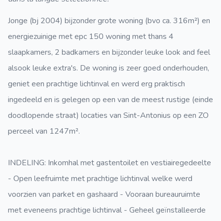
Jonge (
bj 2004)
bijzonder grote woning (bvo ca. 316m²) en
energiezuinige met epc 150 woning met thans 4
slaapkamers, 2 badkamers en bijzonder leuke look and feel
alsook leuke extra's. De woning is zeer goed onderhouden,
geniet een prachtige lichtinval en werd erg praktisch
ingedeeld en is gelegen op een van de meest rustige (einde
doodlopende straat) locaties van Sint-Antonius op een ZO
perceel van
1247m².
INDELING: Inkomhal met gastentoilet en vestiairegedeelte
- Open leefruimte met prachtige lichtinval welke werd
voorzien van parket en gashaard - Vooraan bureauruimte
met eveneens prachtige lichtinval - Geheel geïnstalleerde