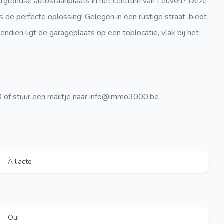
dergrondse autostaanplaats in het centrum van Leuven? Deze
 de perfecte oplossing! Gelegen in een rustige straat, biedt
ndien ligt de garageplaats op een toplocatie, vlak bij het
f stuur een mailtje naar info@immo3000.be
À l’acte
Oui