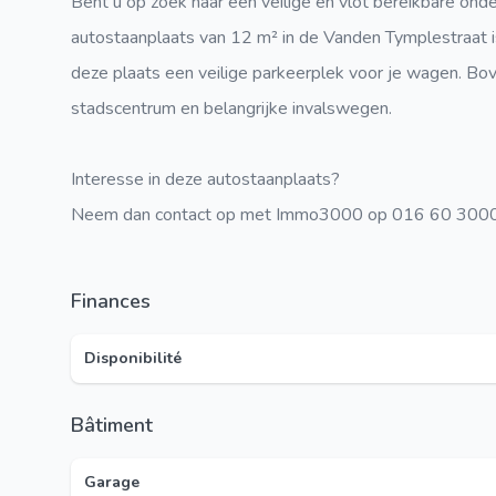
Bent u op zoek naar een veilige en vlot bereikbare on
autostaanplaats van 12 m² in de Vanden Tymplestraat is
deze plaats een veilige parkeerplek voor je wagen. Bove
stadscentrum en belangrijke invalswegen.
Interesse in deze autostaanplaats?
Neem dan contact op met Immo3000 op 016 60 3000 o
Finances
Disponibilité
Bâtiment
Garage