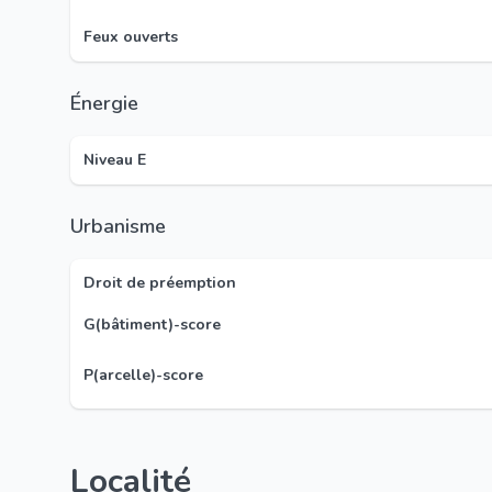
Feux ouverts
Énergie
Niveau E
Urbanisme
Droit de préemption
G(bâtiment)-score
P(arcelle)-score
Localité