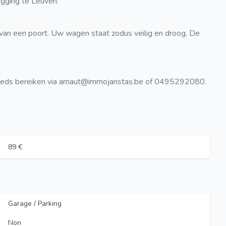
igging te Leuven.
 van een poort. Uw wagen staat zodus veilig en droog. De
steeds bereiken via arnaut@immojanstas.be of 0495292080.
89 €
Garage / Parking
Non