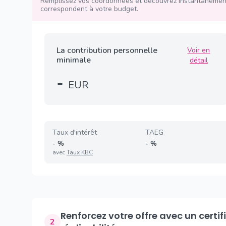
Remplissez vos coordonnées et découvrez instantanément
correspondent à votre budget.
La contribution personnelle
Voir en
minimale
détail
-
EUR
Taux d'intérêt
TAEG
-
%
-
%
avec
Taux KBC
Renforcez votre offre avec un certificat de
2