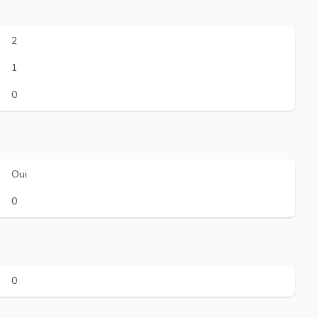
2
1
0
Oui
0
0