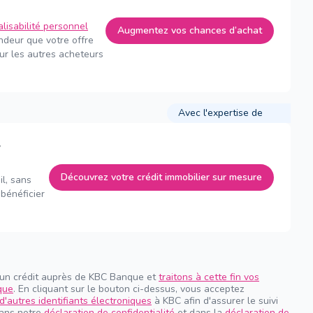
alisabilité personnel
Augmentez vos chances d’achat
endeur que votre offre
sur les autres acheteurs
Avec l'expertise de
Découvrez votre crédit immobilier sur mesure
il, sans
bénéficier
 un crédit auprès de KBC Banque et
traitons à cette fin vos
que
. En cliquant sur le bouton ci-dessus, vous acceptez
d'autres identifiants électroniques
à KBC afin d'assurer le suivi
dans notre
déclaration de confidentialité
et dans la
déclaration de