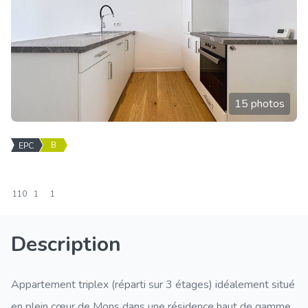
15 photos
B
EPC
110
1
1
Description
Appartement triplex (réparti sur 3 étages) idéalement situé
en plein cœur de Mons dans une résidence haut de gamme.