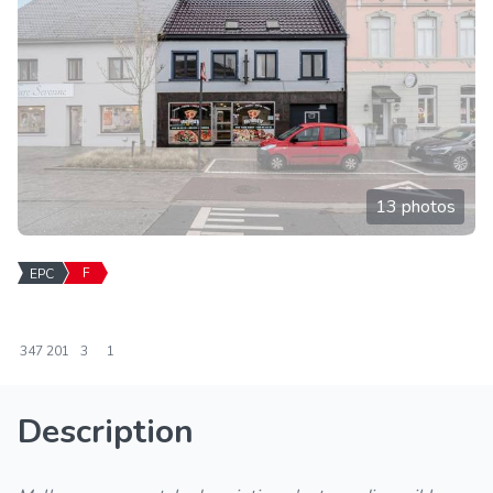
13 photos
F
EPC
347
201
3
1
Description