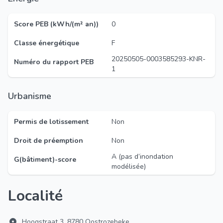
Score PEB (kWh/(m² an))
0
Classe énergétique
F
20250505-0003585293-KNR-
Numéro du rapport PEB
1
Urbanisme
Permis de lotissement
Non
Droit de préemption
Non
A (pas d’inondation
G(bâtiment)-score
modélisée)
Localité
Hoogstraat 3, 8780 Oostrozebeke