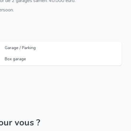
voor de 2 garages samen: 40.000 euro.
ersoon.
Garage / Parking
Box garage
pour vous ?