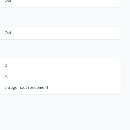
Oui
Oui
0
A
vitrage haut rendement