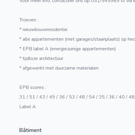
Voor meer info, contacteer ons op 051/545969 of via
Troeven :
* nieuwbouwresidentie
* alle appartementen (met garages/staanplaats) op he
* EPB label A (energiezuinige appartementen)
* tijdloze architectuur
* afgewerkt met duurzame materialen
EPB scores :
31 / 51 / 43 / 49 / 36 / 53 / 48 / 54 / 35 / 36 / 40 / 48
Label A
Bâtiment