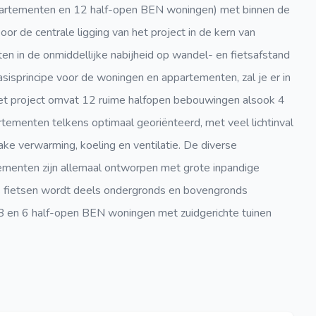
artementen en 12 half-open BEN woningen) met binnen de
or de centrale ligging van het project in de kern van
iten in de onmiddellijke nabijheid op wandel- en fietsafstand
isprincipe voor de woningen en appartementen, zal je er in
Het project omvat 12 ruime halfopen bebouwingen alsook 4
ementen telkens optimaal georiënteerd, met veel lichtinval
ke verwarming, koeling en ventilatie. De diverse
menten zijn allemaal ontworpen met grote inpandige
s fietsen wordt deels ondergronds en bovengronds
 B en 6 half-open BEN woningen met zuidgerichte tuinen