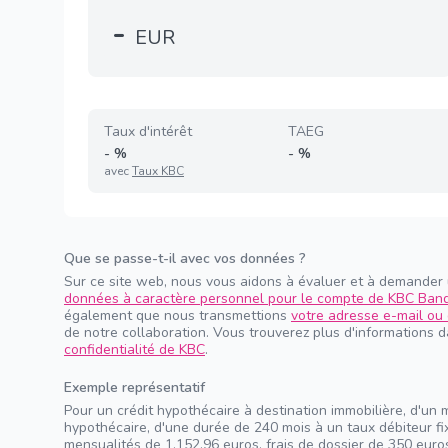
-
EUR
Taux d'intérêt
TAEG
-
%
-
%
avec
Taux KBC
Que se passe-t-il avec vos données ?
Sur ce site web, nous vous aidons à évaluer et à demander
données à caractère personnel pour le compte de KBC Ban
également que nous transmettions
votre adresse e-mail ou 
de notre collaboration. Vous trouverez plus d'informations 
confidentialité de KBC
.
Exemple représentatif
Pour un crédit hypothécaire à destination immobilière, d'un 
hypothécaire, d'une durée de 240 mois à un taux débiteur f
mensualités de 1.152,96 euros, frais de dossier de 350 euros