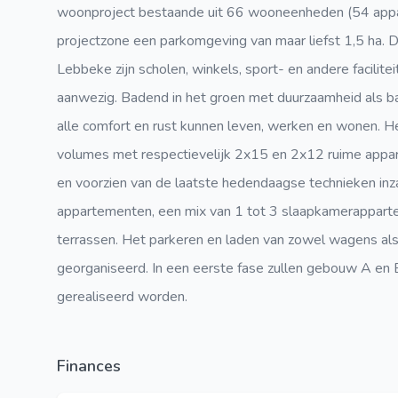
woonproject bestaande uit 66 wooneenheden (54 app
projectzone een parkomgeving van maar liefst 1,5 ha. Do
Lebbeke zijn scholen, winkels, sport- en andere facilite
aanwezig. Badend in het groen met duurzaamheid als bas
alle comfort en rust kunnen leven, werken en wonen. 
volumes met respectievelijk 2x15 en 2x12 ruime appart
en voorzien van de laatste hedendaagse technieken inza
appartementen, een mix van 1 tot 3 slaapkamerapparte
terrassen. Het parkeren en laden van zowel wagens al
georganiseerd. In een eerste fase zullen gebouw A en
gerealiseerd worden.
Finances