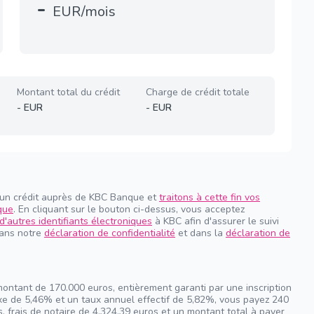
-
EUR/mois
Montant total du crédit
Charge de crédit totale
-
EUR
-
EUR
 un crédit auprès de KBC Banque et
traitons à cette fin vos
que
. En cliquant sur le bouton ci-dessus, vous acceptez
d'autres identifiants électroniques
à KBC afin d'assurer le suivi
dans notre
déclaration de confidentialité
et dans la
déclaration de
montant de 170.000 euros, entièrement garanti par une inscription
ixe de 5,46% et un taux annuel effectif de 5,82%, vous payez 240
, frais de notaire de 4.324,39 euros et un montant total à payer