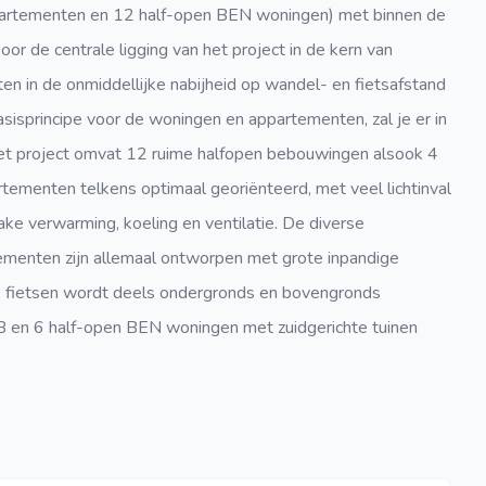
artementen en 12 half-open BEN woningen) met binnen de
or de centrale ligging van het project in de kern van
iten in de onmiddellijke nabijheid op wandel- en fietsafstand
isprincipe voor de woningen en appartementen, zal je er in
Het project omvat 12 ruime halfopen bebouwingen alsook 4
ementen telkens optimaal georiënteerd, met veel lichtinval
ke verwarming, koeling en ventilatie. De diverse
menten zijn allemaal ontworpen met grote inpandige
s fietsen wordt deels ondergronds en bovengronds
 B en 6 half-open BEN woningen met zuidgerichte tuinen