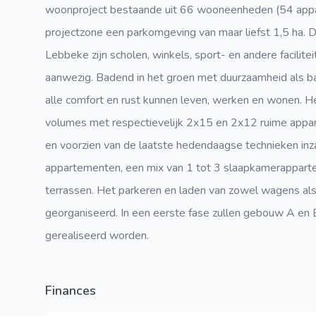
woonproject bestaande uit 66 wooneenheden (54 app
projectzone een parkomgeving van maar liefst 1,5 ha. Do
Lebbeke zijn scholen, winkels, sport- en andere facilite
aanwezig. Badend in het groen met duurzaamheid als bas
alle comfort en rust kunnen leven, werken en wonen. 
volumes met respectievelijk 2x15 en 2x12 ruime appart
en voorzien van de laatste hedendaagse technieken inza
appartementen, een mix van 1 tot 3 slaapkamerapparte
terrassen. Het parkeren en laden van zowel wagens al
georganiseerd. In een eerste fase zullen gebouw A en
gerealiseerd worden.
Finances