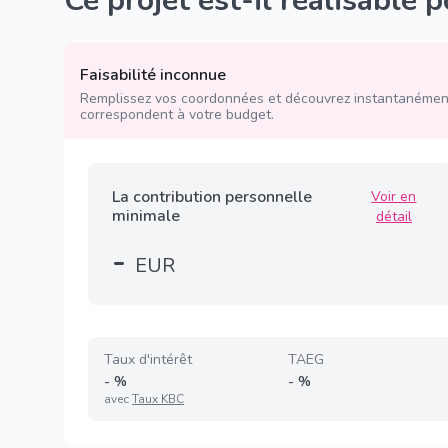
Ce projet est-il réalisable 
Faisabilité inconnue
Remplissez vos coordonnées et découvrez instantanément
correspondent à votre budget.
La contribution personnelle
Voir en
minimale
détail
-
EUR
Taux d'intérêt
TAEG
-
%
-
%
avec
Taux KBC