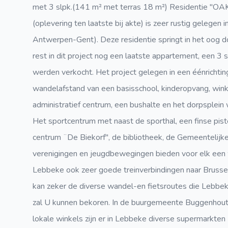
met 3 slpk.(141 m² met terras 18 m²) Residentie "OA
(oplevering ten laatste bij akte) is zeer rustig gelege
Antwerpen-Gent). Deze residentie springt in het oog do
rest in dit project nog een laatste appartement, een 3
werden verkocht. Het project gelegen in een éénrichtin
wandelafstand van een basisschool, kinderopvang, winke
administratief centrum, een bushalte en het dorpsplei
Het sportcentrum met naast de sporthal, een finse pis
centrum ¨De Biekorf", de bibliotheek, de Gemeentelijk
verenigingen en jeugdbewegingen bieden voor elk een 
Lebbeke ook zeer goede treinverbindingen naar Brussel
kan zeker de diverse wandel-en fietsroutes die Lebbeke
zal U kunnen bekoren. In de buurgemeente Buggenhout
lokale winkels zijn er in Lebbeke diverse supermarkten 