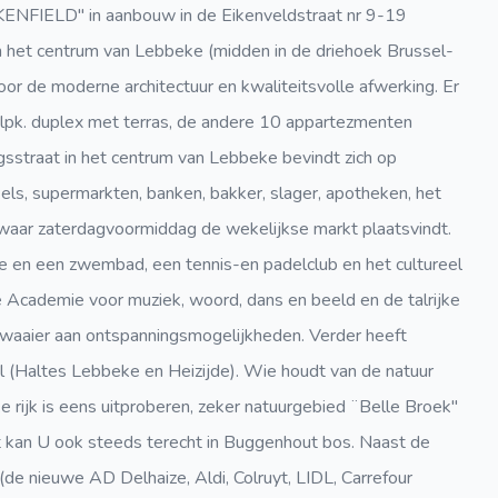
KENFIELD" in aanbouw in de Eikenveldstraat nr 9-19
n in het centrum van Lebbeke (midden in de driehoek Brussel-
or de moderne architectuur en kwaliteitsvolle afwerking. Er
 slpk. duplex met terras, de andere 10 appartezmenten
gsstraat in het centrum van Lebbeke bevindt zich op
ls, supermarkten, banken, bakker, slager, apotheken, het
n waar zaterdagvoormiddag de wekelijkse markt plaatsvindt.
te en een zwembad, een tennis-en padelclub en het cultureel
e Academie voor muziek, woord, dans en beeld en de talrijke
waaier aan ontspanningsmogelijkheden. Verder heeft
 (Haltes Lebbeke en Heizijde). Wie houdt van de natuur
 rijk is eens uitproberen, zeker natuurgebied ¨Belle Broek"
 kan U ook steeds terecht in Buggenhout bos. Naast de
(de nieuwe AD Delhaize, Aldi, Colruyt, LIDL, Carrefour