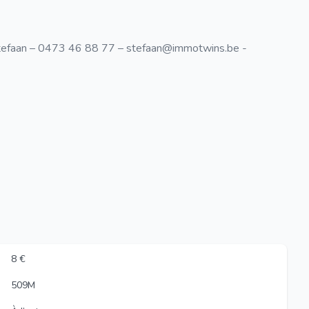
tefaan – 0473 46 88 77 –
stefaan@immotwins.be
-
8 €
509M