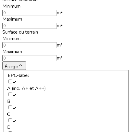
Minimum
m²
Maximum
m²
Surface du terrain
Minimum
m²
Maximum
m²
Énergie
EPC-label
A (incl. A+ et A++)
B
C
D