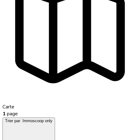
Carte
1
page
Trier par:
Immoscoop only