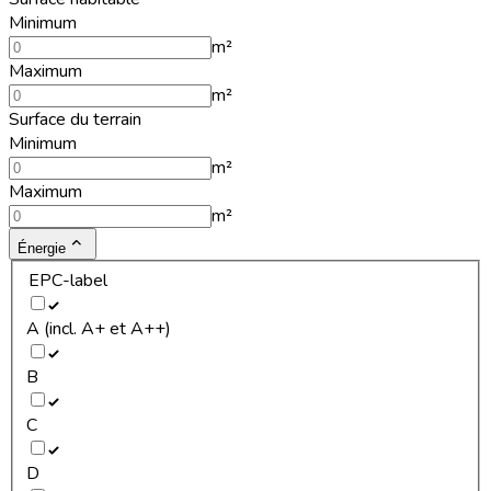
Minimum
m²
Maximum
m²
Surface du terrain
Minimum
m²
Maximum
m²
Énergie
EPC-label
A (incl. A+ et A++)
B
C
D