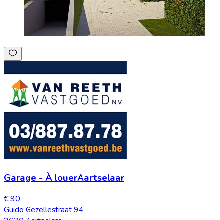
Garage
-
À louer
Aartselaar
€ 90
Guido Gezellestraat 94