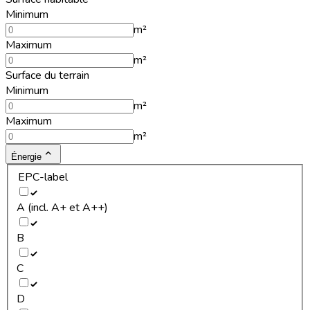
Minimum
m²
Maximum
m²
Surface du terrain
Minimum
m²
Maximum
m²
Énergie
EPC-label
A (incl. A+ et A++)
B
C
D