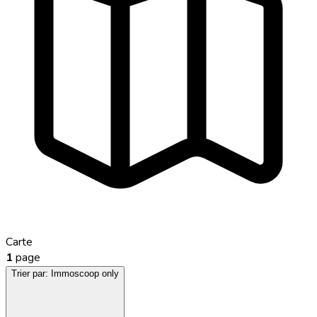
Carte
1
page
Trier par:
Immoscoop only