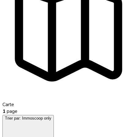
Carte
1
page
Trier par:
Immoscoop only