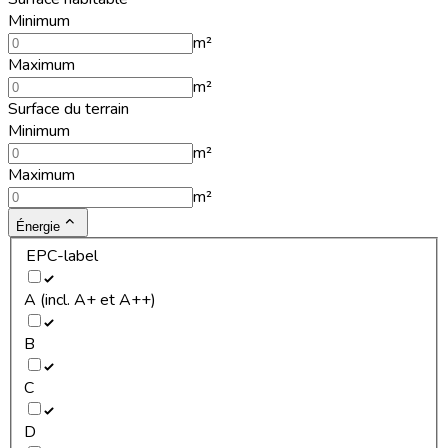
Minimum
m²
Maximum
m²
Surface du terrain
Minimum
m²
Maximum
m²
Énergie
EPC-label
A (incl. A+ et A++)
B
C
D