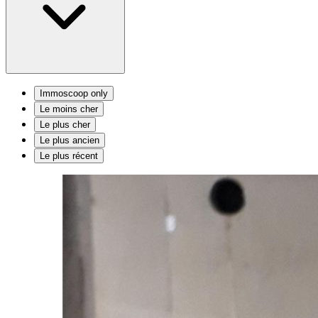
Immoscoop only
Le moins cher
Le plus cher
Le plus ancien
Le plus récent