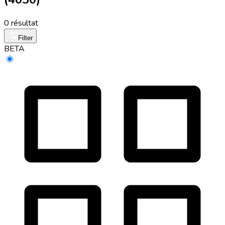
0 résultat
Filter
BETA