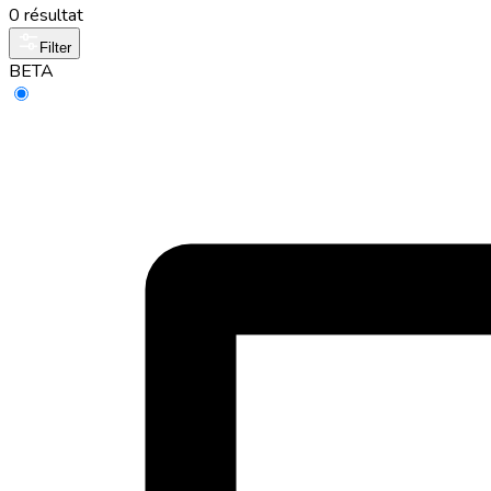
0 résultat
Filter
BETA