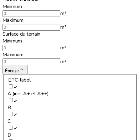
Minimum
m²
Maximum
m²
Surface du terrain
Minimum
m²
Maximum
m²
Énergie
EPC-label
A (incl. A+ et A++)
B
C
D