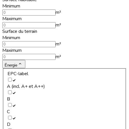
Minimum
m²
Maximum
m²
Surface du terrain
Minimum
m²
Maximum
m²
Énergie
EPC-label
A (incl. A+ et A++)
B
C
D