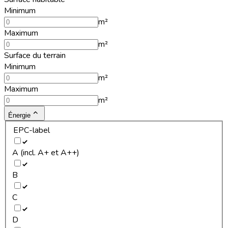
Minimum
m²
Maximum
m²
Surface du terrain
Minimum
m²
Maximum
m²
Énergie
EPC-label
A (incl. A+ et A++)
B
C
D