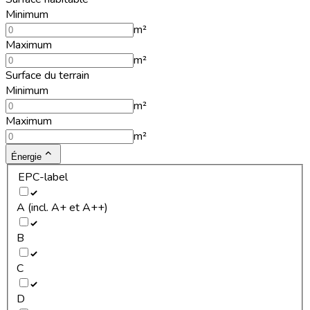
Minimum
m²
Maximum
m²
Surface du terrain
Minimum
m²
Maximum
m²
Énergie
EPC-label
A (incl. A+ et A++)
B
C
D