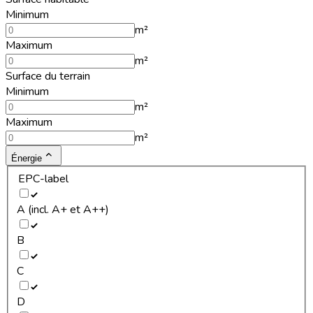
Minimum
m²
Maximum
m²
Surface du terrain
Minimum
m²
Maximum
m²
Énergie
EPC-label
A (incl. A+ et A++)
B
C
D