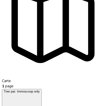
Carte
1
page
Trier par:
Immoscoop only