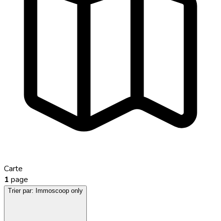
Carte
1
page
Trier par:
Immoscoop only