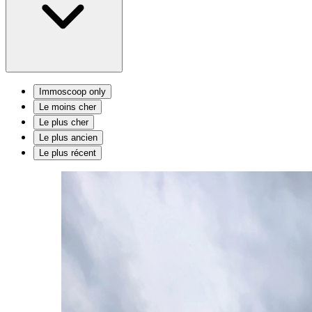
Immoscoop only
Le moins cher
Le plus cher
Le plus ancien
Le plus récent