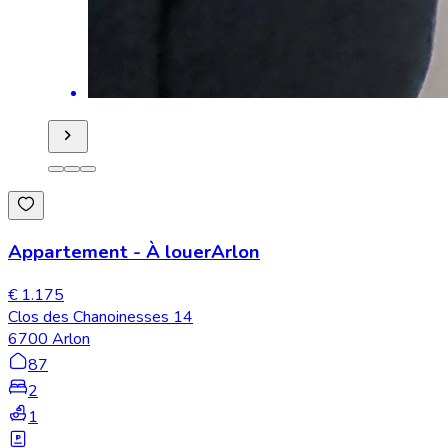
Appartement
-
À louer
Arlon
€ 1.175
Clos des Chanoinesses 14
6700 Arlon
87
2
1