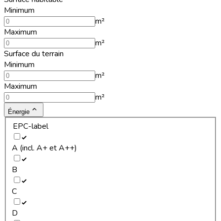
Minimum
m²
Maximum
m²
Surface du terrain
Minimum
m²
Maximum
m²
Énergie
EPC-label
A (incl. A+ et A++)
B
C
D