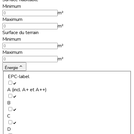
Minimum
m²
Maximum
m²
Surface du terrain
Minimum
m²
Maximum
m²
Énergie
EPC-label
A (incl. A+ et A++)
B
C
D