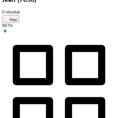
0 résultat
Filter
BETA