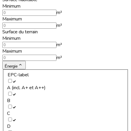
Minimum
m²
Maximum
m²
Surface du terrain
Minimum
m²
Maximum
m²
Énergie
EPC-label
A (incl. A+ et A++)
B
C
D