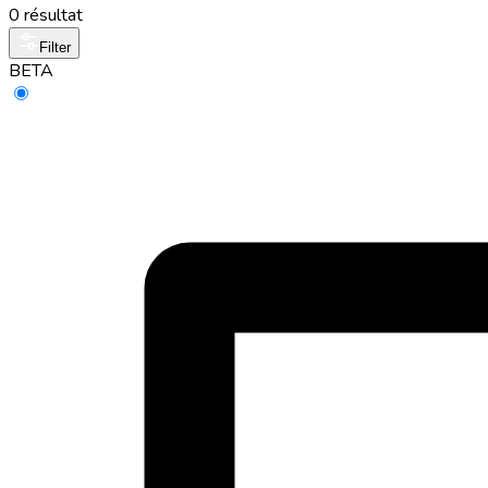
0 résultat
Filter
BETA