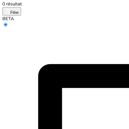
0 résultat
Filter
BETA