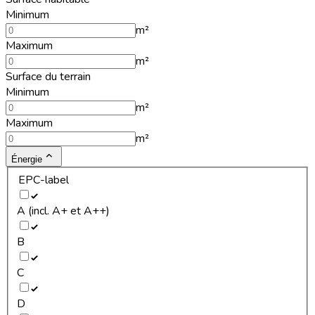
Minimum
m²
Maximum
m²
Surface du terrain
Minimum
m²
Maximum
m²
Énergie
EPC-label
A (incl. A+ et A++)
B
C
D