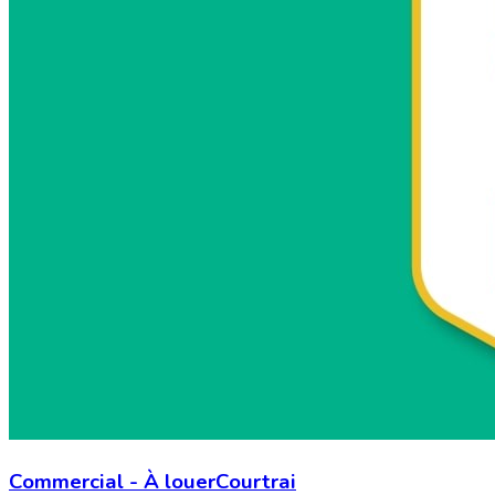
Commercial
-
À louer
Courtrai