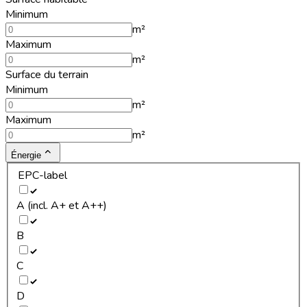
Minimum
m²
Maximum
m²
Surface du terrain
Minimum
m²
Maximum
m²
Énergie
EPC-label
A (incl. A+ et A++)
B
C
D