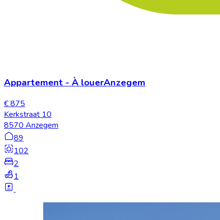
Appartement
-
À louer
Anzegem
€ 875
Kerkstraat 10
8570 Anzegem
89
102
2
1