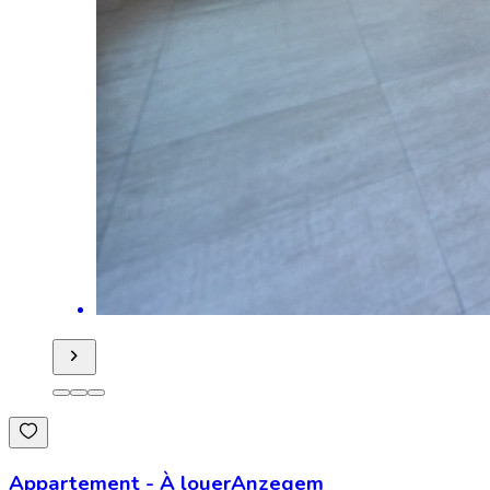
Appartement
-
À louer
Anzegem