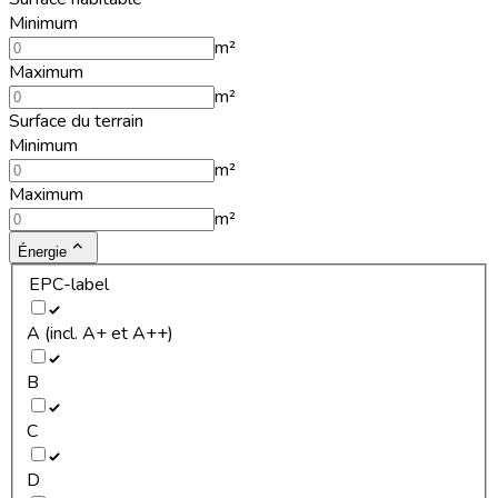
Minimum
m²
Maximum
m²
Surface du terrain
Minimum
m²
Maximum
m²
Énergie
EPC-label
A (incl. A+ et A++)
B
C
D