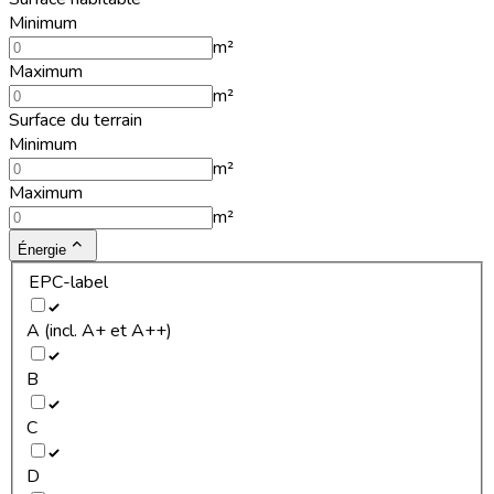
Minimum
m²
Maximum
m²
Surface du terrain
Minimum
m²
Maximum
m²
Énergie
EPC-label
A (incl. A+ et A++)
B
C
D