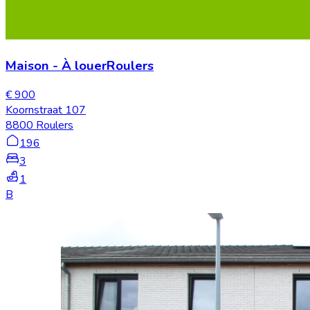
Maison
-
À louer
Roulers
€ 900
Koornstraat 107
8800 Roulers
196
3
1
B