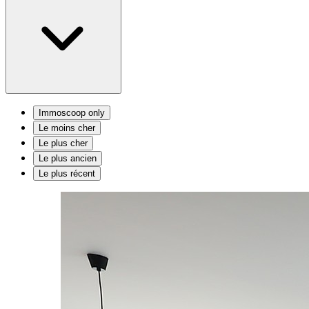
Immoscoop only
Le moins cher
Le plus cher
Le plus ancien
Le plus récent