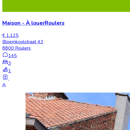
Maison
-
À louer
Roulers
€ 1.125
Bloemkoolstraat 43
8800 Roulers
145
3
1
A