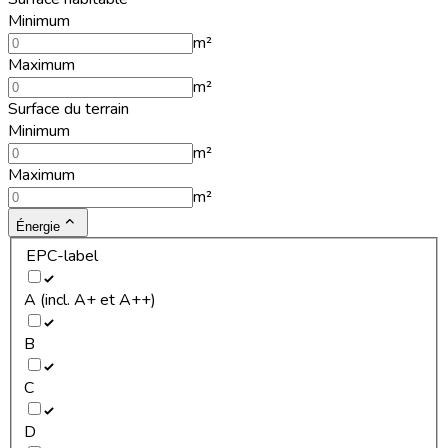
Minimum
m²
Maximum
m²
Surface du terrain
Minimum
m²
Maximum
m²
Énergie
EPC-label
A (incl. A+ et A++)
B
C
D